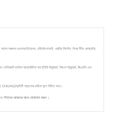
তাস সঞ্চালন ওভেনঅটোক্লেভ, ডব্লিউএফআই, ওয়াটার সিস্টেম, পিওর স্টিম জেনারেটর,
ুলি বর্তমান আন্তর্জাতিক মান (ইইউ স্ট্যান্ডার্ড, ইউএস স্ট্যান্ডার্ড, জিএমপি এবং
 CHUNG)প্রতিটি গ্রাহকের চাহিদা পূরণ নিশ্চিত করে।
বং নির্দ্বিধায়
আমাদের সাথে যোগাযোগ করুন
।