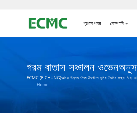
প্রধান পাতা
কোম্পানি
গরম বাতাস সঞ্চালন ওভেনঅনুসন
ইকুইপমেন্ট প্রস্তুতকারক | ই 
ECMC (E CHUNG)আরও উন্নত ঔষধ উৎপাদন সুবিধা তৈরির লক্ষ্য নিয়ে, আমরা ন
Home