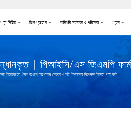
পণ্য সিরিজ
শিল্প প্রয়োগ
কারিগরি সহায়তা ও পরিষেবা
প্রেস
্ধানকৃত | পিআইসি/এস জিএমপি ফার্মা
চুং মেশিনারি কোং
িজেদেরকে ঔষধ সরঞ্জাম কারখানার ক্ষেত্রে একটি বিশ্বসেরা বিশেষজ্ঞ হিসেবে গণ্য করি।