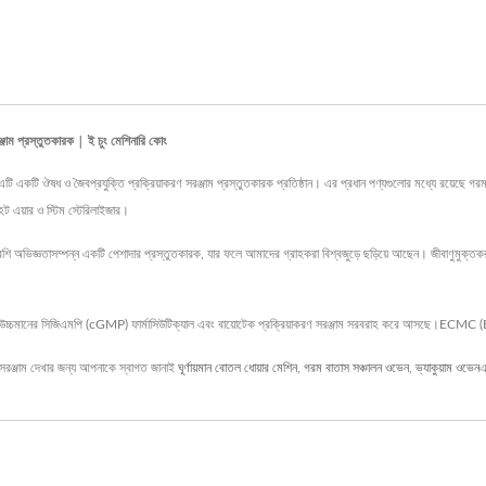
জাম প্রস্তুতকারক | ই চুং মেশিনারি কোং
জৈবপ্রযুক্তি প্রক্রিয়াকরণ সরঞ্জাম প্রস্তুতকারক প্রতিষ্ঠান। এর প্রধান পণ্যগুলোর মধ্যে রয়েছে গরম বা
 হট এয়ার ও স্টিম স্টেরিলাইজার।
জ্ঞতাসম্পন্ন একটি পেশাদার প্রস্তুতকারক, যার ফলে আমাদের গ্রাহকরা বিশ্বজুড়ে ছড়িয়ে আছেন। জীবাণুমুক্তকরণ মেশিনগ
্চমানের সিজিএমপি (cGMP) ফার্মাসিউটিক্যাল এবং বায়োটেক প্রক্রিয়াকরণ সরঞ্জাম সরবরাহ করে আসছে।ECMC (E
রঞ্জাম দেখার জন্য আপনাকে স্বাগত জানাই
ঘূর্ণায়মান বোতল ধোয়ার মেশিন
,
গরম বাতাস সঞ্চালন ওভেন
,
ভ্যাকুয়াম ওভেন
এ