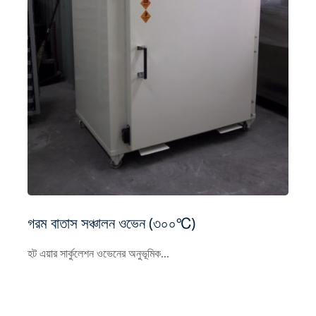
গরম বাতাস সঞ্চালন ওভেন (৩০০℃)
হট এয়ার সার্কুলেশন ওভেনের অনুভূমিক...