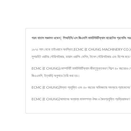
গরম বাতাস সঞ্চালন ওভেন| পিআইসি/এস জিএমপি ফার্মাসিউটিক্যাল বায়োটেক প্রসেসিং সরঞ্
১৯৭৫ সাল থেকে তাইওয়ানে অবস্থিত,ECMC (E CHUNG MACHINERY CO.)এটি একটি ঔষধ ও 
সুপারহিট ওয়াটার স্টেরিলাইজার, ভায়াল ওয়াশিং মেশিন, টানেল স্টেরিলাইজার এবং বিশেষ করে
ECMC (E CHUNG)কোম্পানিটি ফার্মাসিউটিক্যাল জীবাণুমুক্তকরণ শিল্পে ৪৮ বছরেরও বেশি অভি
জিএএমপি, ইত্যাদি) অনুসারে তৈরি করা হয়।
ECMC (E CHUNG)উন্নত প্রযুক্তি এবং ৪৮ বছরের অভিজ্ঞতার সমন্বয়ে গ্রাহকদের উচ
ECMC (E CHUNG)আমাদের অন্যান্য মানসম্পন্ন ঔষধ ও জৈবপ্রযুক্তি প্রক্রিয়াকরণ স