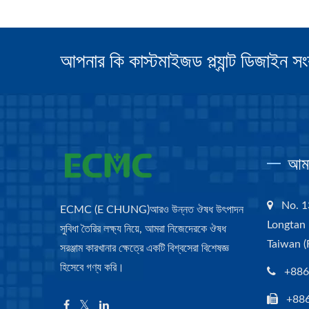
আপনার কি কাস্টমাইজড প্ল্যান্ট ডিজাইন স
আমা
No. 1
ECMC (E CHUNG)আরও উন্নত ঔষধ উৎপাদন
Longtan 
সুবিধা তৈরির লক্ষ্য নিয়ে, আমরা নিজেদেরকে ঔষধ
Taiwan (
সরঞ্জাম কারখানার ক্ষেত্রে একটি বিশ্বসেরা বিশেষজ্ঞ
হিসেবে গণ্য করি।
+886
+88