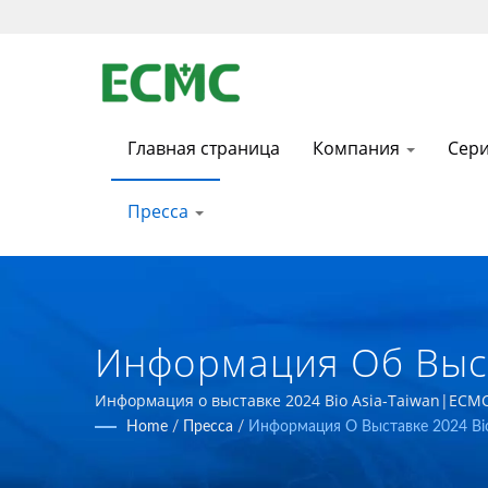
Главная страница
Компания
Сер
Пресса
Информация Об Выст
Производитель Фарм
Информация о выставке 2024 Bio Asia-Taiwan|ECM
создавать более передовые фармацевтические пр
Home
/
Пресса
/
Информация О Выставке 2024 Bio
Оборудования | E 