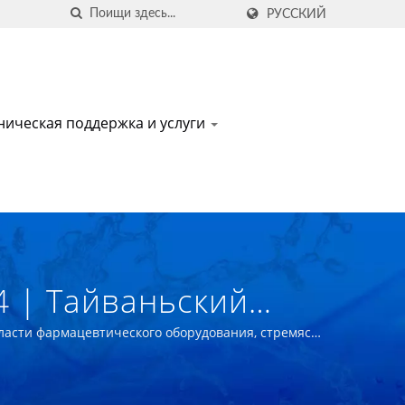
РУССКИЙ
ническая поддержка и услуги
4 | Тайваньский
нологического
ласти фармацевтического оборудования, стремясь