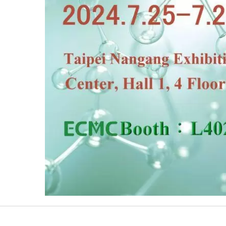
ровой Стерилизатор
Система Очистки В
(автоклав)