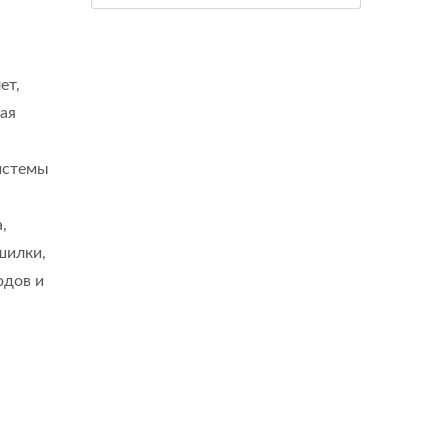
ет,
ая
системы
,
шилки,
одов и