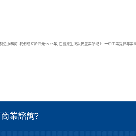
造服務商. 我們成立於西元1975年, 在醫療生技設備產業領域上, 一中工業提供專
商業諮詢?