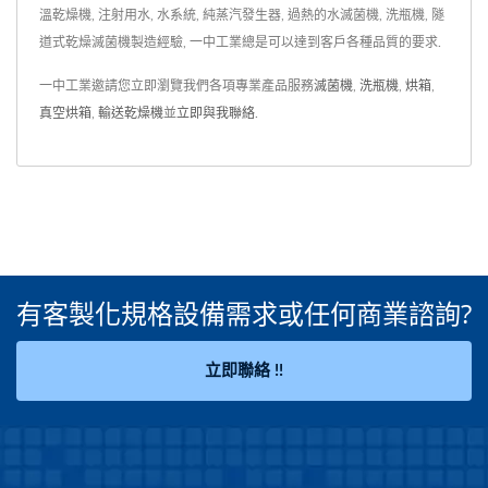
溫乾燥機, 注射用水, 水系統, 純蒸汽發生器, 過熱的水滅菌機, 洗瓶機, 隧
道式乾燥滅菌機製造經驗, 一中工業總是可以達到客戶各種品質的要求.
一中工業邀請您立即瀏覽我們各項專業產品服務
滅菌機
,
洗瓶機
,
烘箱
,
真空烘箱
,
輸送乾燥機
並
立即與我聯絡
.
有客製化規格設備需求或任何商業諮詢?
立即聯絡 !!