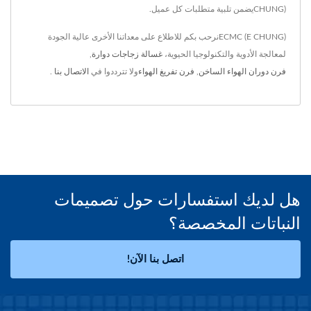
CHUNG)يضمن تلبية متطلبات كل عميل.
ECMC (E CHUNG)نرحب بكم للاطلاع على معداتنا الأخرى عالية الجودة
لمعالجة الأدوية والتكنولوجيا الحيوية،
غسالة زجاجات دوارة
,
فرن دوران الهواء الساخن
,
فرن تفريغ الهواء
ولا تترددوا في
الاتصال بنا
.
هل لديك استفسارات حول تصميمات
النباتات المخصصة؟
اتصل بنا الآن!