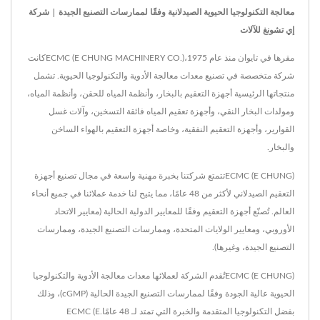
معالجة التكنولوجيا الحيوية الصيدلانية وفقًا لممارسات التصنيع الجيدة | شركة
إي تشونغ للآلات
مقرها في تايوان منذ عام 1975،ECMC (E CHUNG MACHINERY CO.)كانت
شركة متخصصة في تصنيع معدات معالجة الأدوية والتكنولوجيا الحيوية. تشمل
منتجاتها الرئيسية أجهزة التعقيم بالبخار، وأنظمة المياه للحقن، وأنظمة المياه،
ومولدات البخار النقي، وأجهزة تعقيم المياه فائقة التسخين، وآلات غسل
القوارير، وأجهزة التعقيم النفقية، وخاصة أجهزة التعقيم بالهواء الساخن
والبخار.
ECMC (E CHUNG)تتمتع شركتنا بخبرة مهنية واسعة في مجال تصنيع أجهزة
التعقيم الصيدلاني لأكثر من 48 عامًا، مما يتيح لنا خدمة عملائنا في جميع أنحاء
العالم. تُصنّع أجهزة التعقيم وفقًا للمعايير الدولية الحالية (معايير الاتحاد
الأوروبي، ومعايير الولايات المتحدة، وممارسات التصنيع الجيدة، وممارسات
التصنيع الجيدة، وغيرها).
ECMC (E CHUNG)تُقدم الشركة لعملائها معدات معالجة الأدوية والتكنولوجيا
الحيوية عالية الجودة وفقًا لممارسات التصنيع الجيدة الحالية (cGMP)، وذلك
بفضل التكنولوجيا المتقدمة والخبرة التي تمتد لـ 48 عامًا.ECMC (E