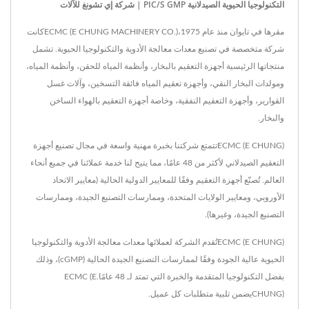
التكنولوجيا الحيوية الصيدلانية PIC/S GMP | شركة إي تشونغ للآلات
مقرها في تايوان منذ عام 1975،ECMC (E CHUNG MACHINERY CO.)كانت
شركة متخصصة في تصنيع معدات معالجة الأدوية والتكنولوجيا الحيوية. تشمل
منتجاتها الرئيسية أجهزة التعقيم بالبخار، وأنظمة المياه للحقن، وأنظمة المياه،
ومولدات البخار النقي، وأجهزة تعقيم المياه فائقة التسخين، وآلات غسل
القوارير، وأجهزة التعقيم النفقية، وخاصة أجهزة التعقيم بالهواء الساخن
والبخار.
ECMC (E CHUNG)تتمتع شركتنا بخبرة مهنية واسعة في مجال تصنيع أجهزة
التعقيم الصيدلاني لأكثر من 48 عامًا، مما يتيح لنا خدمة عملائنا في جميع أنحاء
العالم. تُصنّع أجهزة التعقيم وفقًا للمعايير الدولية الحالية (معايير الاتحاد
الأوروبي، ومعايير الولايات المتحدة، وممارسات التصنيع الجيدة، وممارسات
التصنيع الجيدة، وغيرها).
ECMC (E CHUNG)تُقدم الشركة لعملائها معدات معالجة الأدوية والتكنولوجيا
الحيوية عالية الجودة وفقًا لممارسات التصنيع الجيدة الحالية (cGMP)، وذلك
بفضل التكنولوجيا المتقدمة والخبرة التي تمتد لـ 48 عامًا.ECMC (E
CHUNG)يضمن تلبية متطلبات كل عميل.