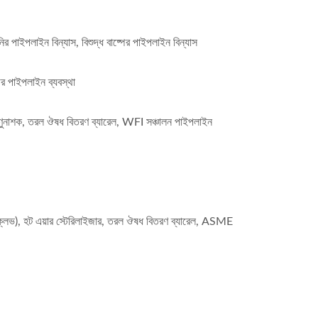
ির পাইপলাইন বিন্যাস, বিশুদ্ধ বাষ্পের পাইপলাইন বিন্যাস
পের পাইপলাইন ব্যবস্থা
জীবাণুনাশক, তরল ঔষধ বিতরণ ব্যারেল, WFI সঞ্চালন পাইপলাইন
টোক্লেভ), হট এয়ার স্টেরিলাইজার, তরল ঔষধ বিতরণ ব্যারেল, ASME