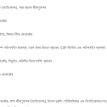
ুনাশক (অটোক্লেভ), গরম বাতাস জীবাণুনাশক
নারেটর
ইপ), বিশুদ্ধ স্টিম জেনারেটর
বাষ্প পাইপলাইন ব্যবস্থা, তরল ঔষধ বিতরণ ব্যারেল, CIP সিস্টেম এবং পাইপলাইন ব্যবস্থা
েনারেটর, লিকুইড মেডিসিন ডিসপেনসিং ব্যারেল
ম জেনারেটর
েনারেটর, বাষ্প জীবাণুনাশক (অটোক্লেভ), টানেল ড্রাইং স্টেরিলাইজার এবং ডিপাইরোজেনেশন, ট