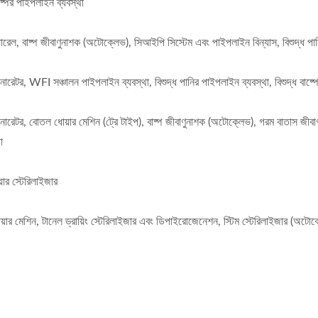
ষ্পের পাইপলাইন ব্যবস্থা
যারেল, বাষ্প জীবাণুনাশক (অটোক্লেভ), সিআইপি সিস্টেম এবং পাইপলাইন বিন্যাস, বিশুদ্ধ পান
নারেটর, WFI সঞ্চালন পাইপলাইন ব্যবস্থা, বিশুদ্ধ পানির পাইপলাইন ব্যবস্থা, বিশুদ্ধ বাষ্
 জেনারেটর, বোতল ধোয়ার মেশিন (ট্রে টাইপ), বাষ্প জীবাণুনাশক (অটোক্লেভ), গরম বাতাস 
া
়ার স্টেরিলাইজার
ধোয়ার মেশিন, টানেল ড্রায়িং স্টেরিলাইজার এবং ডিপাইরোজেনেশন, স্টিম স্টেরিলাইজার (অ