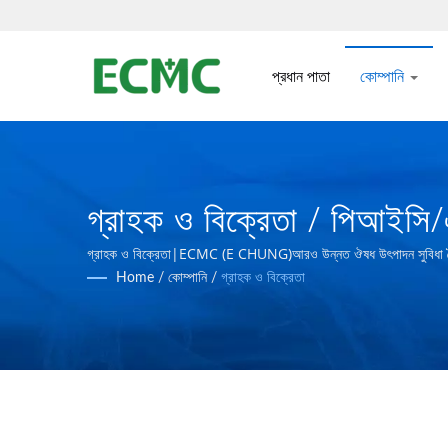
প্রধান পাতা
কোম্পানি
গ্রাহক ও বিক্রেতা / পিআইসি/এ
মেশিনারি কোং
গ্রাহক ও বিক্রেতা|ECMC (E CHUNG)আরও উন্নত ঔষধ উৎপাদন সুবিধা তৈরির লক্
Home
/
কোম্পানি
/
গ্রাহক ও বিক্রেতা