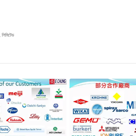
ং, লিমিটেড