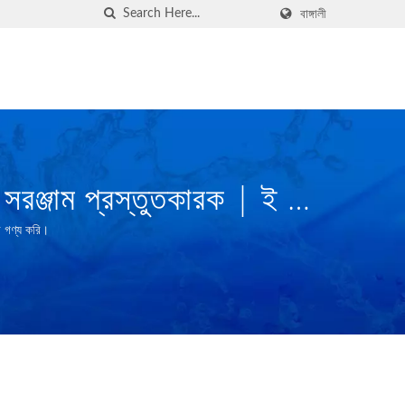
বাঙ্গালী
সরঞ্জাম প্রস্তুতকারক | ই চুং
ে গণ্য করি।