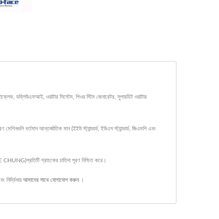
ভ, ডব্লিউএফআই, ওয়াটার সিস্টেম, পিওর স্টিম জেনারেটর, সুপারহিট ওয়াটার
ুলি বর্তমান আন্তর্জাতিক মান (ইইউ স্ট্যান্ডার্ড, ইউএস স্ট্যান্ডার্ড, জিএমপি এবং
 CHUNG)প্রতিটি গ্রাহকের চাহিদা পূরণ নিশ্চিত করে।
বং নির্দ্বিধায়
আমাদের সাথে যোগাযোগ করুন
।