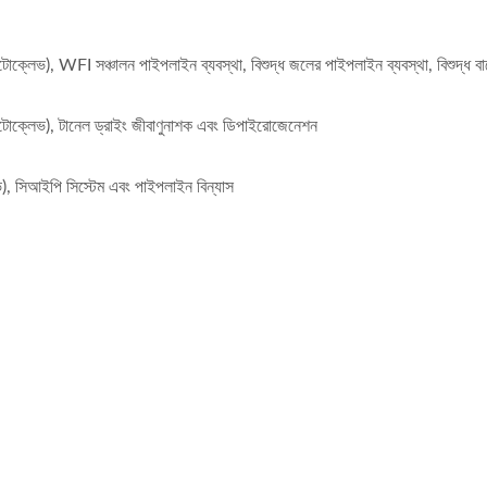
টোক্লেভ), WFI সঞ্চালন পাইপলাইন ব্যবস্থা, বিশুদ্ধ জলের পাইপলাইন ব্যবস্থা, বিশুদ্ধ বা
(অটোক্লেভ), টানেল ড্রাইং জীবাণুনাশক এবং ডিপাইরোজেনেশন
ভ), সিআইপি সিস্টেম এবং পাইপলাইন বিন্যাস