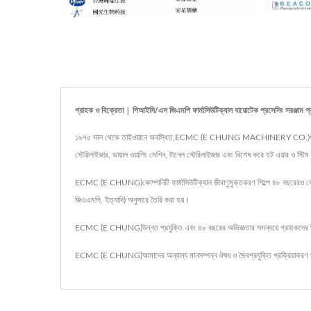
গ্রাহক ও বিক্রেতা | পিআইসি/এস জিএমপি ফার্মাসিউটিক্যাল বায়োটেক প্রসেসিং সরঞ্জাম প
১৯৭৫ সাল থেকে তাইওয়ানে অবস্থিত,ECMC (E CHUNG MACHINERY CO.)প্রতিষ্ঠানটি ফার্
স্টেরিলাইজার, ভায়াল ওয়াশিং মেশিন, টানেল স্টেরিলাইজার এবং বিশেষ করে হট এয়ার ও স্টিম
ECMC (E CHUNG)কোম্পানিটি ফার্মাসিউটিক্যাল জীবাণুমুক্তকরণ শিল্পে ৪৮ বছরেরও বেশি অভি
জিএএমপি, ইত্যাদি) অনুসারে তৈরি করা হয়।
ECMC (E CHUNG)উন্নত প্রযুক্তি এবং ৪৮ বছরের অভিজ্ঞতার সমন্বয়ে গ্রাহকদের উচ
ECMC (E CHUNG)আমাদের অন্যান্য মানসম্পন্ন ঔষধ ও জৈবপ্রযুক্তি প্রক্রিয়াকরণ স