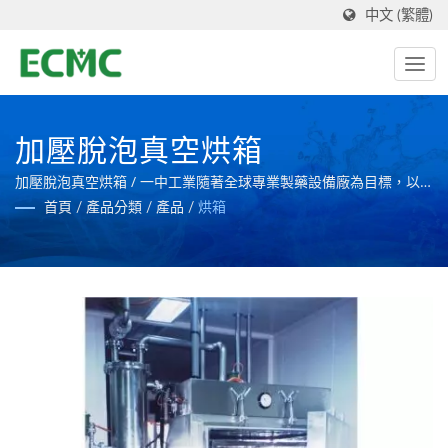
中文 (繁體)
加壓脫泡真空烘箱
加壓脫泡真空烘箱 / 一中工業隨著全球專業製藥設備廠為目標，以
創造更先進的製藥設備。
首頁
/
產品分類
/
產品
/
烘箱