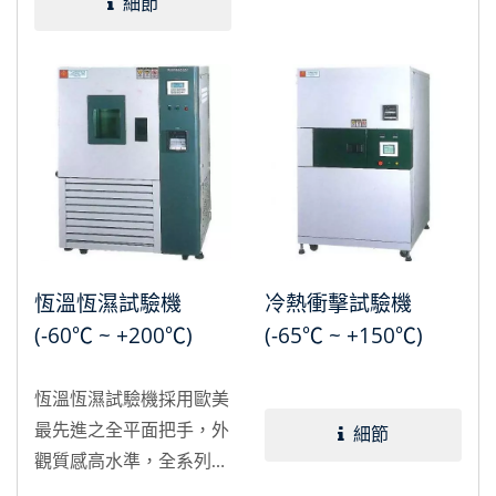
式乾燥機由輸送帶、送風
化之半成品，產品的烘乾
細節
機、加熱器等組成。
製程。
恆溫恆濕試驗機
冷熱衝擊試驗機
(-60℃ ~ +200℃)
(-65℃ ~ +150℃)
恆溫恆濕試驗機採用歐美
最先進之全平面把手，外
細節
觀質感高水準，全系列日
製專用控制器，進階式設