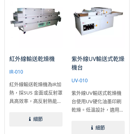
下，得到較高的乾燥速
率。
紅外線輸送乾燥機
紫外線UV輸送式乾燥
機台
IR-010
UV-010
紅外線輸送乾燥機為IR加
熱，採SUS 金面或反射罩
紫外線UV輸送式乾燥機
具高效率，高反射熱能傳
台使用UV硬化油墨印刷
輸省電，達到最好之效
乾燥。低溫設計，適用於
果，適用產品脫水／乾燥
不耐溫度之印刷材，如
細節
／網版／塑膠類之印刷／
PVC貼紙類、印刷電路板
細節