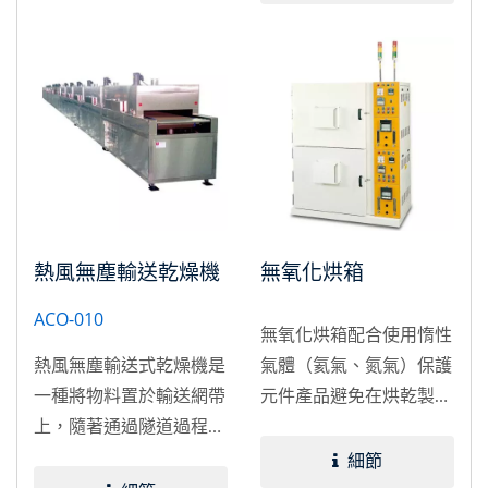
收縮包裝／黏膠硬化／樹
（PCBs）、聚乙烯
脂絕緣／焊錫加熱／五金
（Polyester）、膠片
零件量產之預熱／烤漆烘
（Film）等熱敏感材料之
乾，一貫作業，可連接自
網印物。
動化設備，自動取料預
熱、自動加工等流程。
熱風無塵輸送乾燥機
無氧化烘箱
ACO-010
無氧化烘箱配合使用惰性
熱風無塵輸送式乾燥機是
氣體（氦氣、氮氣）保護
一種將物料置於輸送網帶
元件產品避免在烘乾製程
上，隨著通過隧道過程中
中氧化現象。電子、光
與熱風接觸而乾燥，輸送
電、半導體等產業之易氧
細節