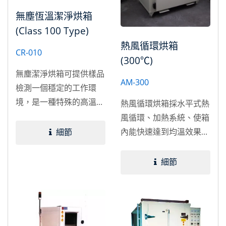
無塵恆溫潔淨烘箱
(Class 100 Type)
熱風循環烘箱
CR-010
(300℃)
無塵潔淨烘箱可提供樣品
AM-300
檢測一個穩定的工作環
境，是一種特殊的高溫淨
熱風循環烘箱採水平式熱
化環境的清潔乾燥設備。
風循環、加熱系統、使箱
閉合循環迴路內的空氣，
內能快速達到均溫效果，
細節
耐高溫HEPA過濾器，在
用於各種預熱／烘烤／乾
烘箱室的乾淨的狀態。
燥／除濕／熟化／實驗千
細節
百種類之用途。