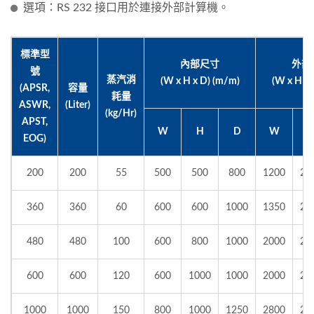
選項：RS 232 接口用於連接外部計算機。
標準型
內部尺寸
外部
號
蒸汽消
(W x H x D) (m/m)
(W x H x 
(APSR,
容量
耗量
ASWR,
(Liter)
(kg/Hr)
APST,
W
H
D
W
EOG)
200
200
55
500
500
800
1200
20
360
360
60
600
600
1000
1350
21
480
480
100
600
800
1000
2000
21
600
600
120
600
1000
1000
2000
21
1000
1000
150
800
1000
1250
2800
23