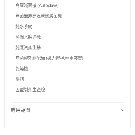
高壓滅菌機 (Autoclave)
無菌無塵高溫乾燥滅菌機
純水系統
蒸餾水製造機
純蒸汽產生器
無菌製劑調配桶 (磁力攪拌.秤重裝置)
乾燥機
烘箱
固型製劑生產線
應用範圍