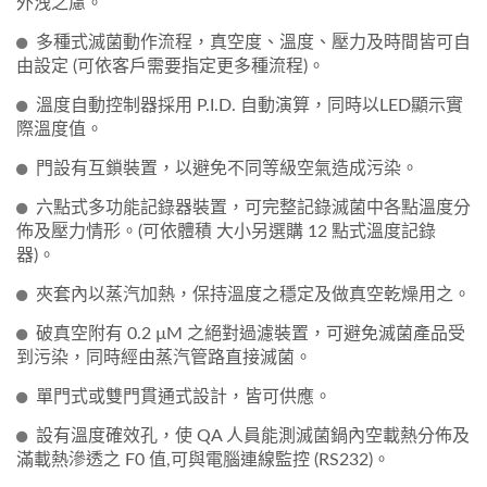
外洩之慮。
多種式滅菌動作流程，真空度、溫度、壓力及時間皆可自
由設定 (可依客戶需要指定更多種流程)。
溫度自動控制器採用 P.I.D. 自動演算，同時以LED顯示實
際溫度值。
門設有互鎖裝置，以避免不同等級空氣造成污染。
六點式多功能記錄器裝置，可完整記錄滅菌中各點溫度分
佈及壓力情形。(可依體積 大小另選購 12 點式溫度記錄
器)。
夾套內以蒸汽加熱，保持溫度之穩定及做真空乾燥用之。
破真空附有 0.2 µM 之絕對過濾裝置，可避免滅菌產品受
到污染，同時經由蒸汽管路直接滅菌。
單門式或雙門貫通式設計，皆可供應。
設有溫度確效孔，使 QA 人員能測滅菌鍋內空載熱分佈及
滿載熱滲透之 F0 值,可與電腦連線監控 (RS232)。