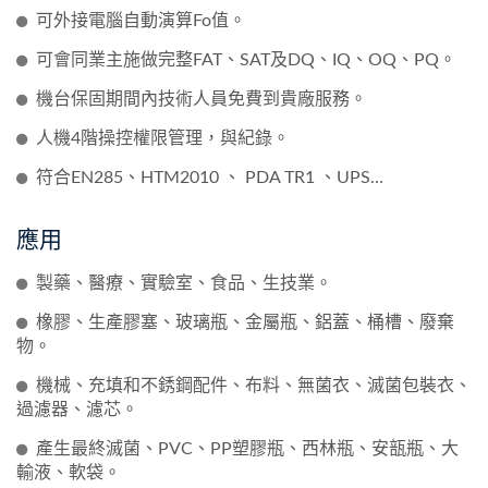
可外接電腦自動演算Fo值。
可會同業主施做完整FAT、SAT及DQ、IQ、OQ、PQ。
機台保固期間內技術人員免費到貴廠服務。
人機4階操控權限管理，與紀錄。
符合EN285、HTM2010 、 PDA TR1 、UPS…
應用
製藥、醫療、實驗室、食品、生技業。
橡膠、生產膠塞、玻璃瓶、金屬瓶、鋁蓋、桶槽、廢棄
物。
機械、充填和不銹鋼配件、布料、無菌衣、滅菌包裝衣、
過濾器、濾芯。
產生最終滅菌、PVC、PP塑膠瓶、西林瓶、安瓿瓶、大
輸液、軟袋。