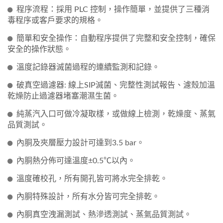
程序流程：採用 PLC 控制，操作簡單，並提供了三種消
毒程序或客戶要求的規格。
簡單和安全操作：自動程序提供了完整和安全控制，確保
安全的操作狀態。
溫度記錄器滅菌過程的連續監測和記錄。
破真空過濾器: 線上SIP滅菌、完整性測試報告、濾殼加溫
乾燥防止過濾器堵塞潮濕生菌。
純蒸汽入口可做冷凝取樣，或做線上檢測，乾燥度、蒸氣
品質測試。
內胴及夾層壓力設計可達到3.5 bar。
內胴熱分佈可達溫度±0.5℃以內。
溫度確校孔，所有開孔皆可將水完全排乾。
內胴特殊設計，所有水分皆可完全排乾。
內胴真空洩漏測試、熱滲透測試、蒸氣品質測試。