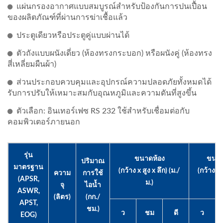
แผ่นกรองอากาศแบบสมบูรณ์สำหรับป้องกันการปนเปื้อน
ของผลิตภัณฑ์ที่ผ่านการฆ่าเชื้อแล้ว
ประตูเดียวหรือประตูคู่แบบผ่านได้
ตัวถังแบบผนังเดี่ยว (ห้องทรงกระบอก) หรือผนังคู่ (ห้องทรง
สี่เหลี่ยมผืนผ้า)
ส่วนประกอบควบคุมและอุปกรณ์ความปลอดภัยทั้งหมดได้
รับการปรับให้เหมาะสมกับอุณหภูมิและความดันที่สูงขึ้น
ตัวเลือก: อินเทอร์เฟซ RS 232 ใช้สำหรับเชื่อมต่อกับ
คอมพิวเตอร์ภายนอก
รุ่น
ขนาดห้อง
ขนา
ปริมาณ
มาตรฐาน
(กว้าง x สูง x ลึก) (ม./
(กว้าง x 
ความ
การใช้
(APSR,
ม.)
จุ
ไอน้ำ
ASWR,
(ลิตร)
(กก./
APST,
ชม.)
ว
ชม
ดี
ว
EOG)