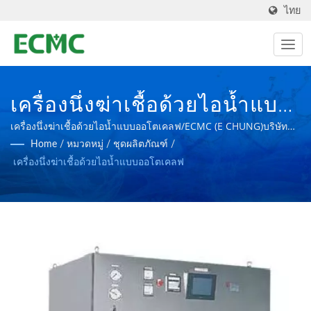
ไทย
เครื่องนึ่งฆ่าเชื้อด้วยไอน้ำแบบ
ออโตเคลฟ/ ผู้ผลิตอุปกรณ์
เครื่องนึ่งฆ่าเชื้อด้วยไอน้ำแบบออโตเคลฟ/ECMC (E CHUNG)บริษัท
ภาคภูมิใจในตนเองว่าเป็นผู้เชี่ยวชาญระดับโลกด้านโรงงานผลิต
Home
/
หมวดหมู่
/
ชุดผลิตภัณฑ์
/
แปรรูปทางเภสัชกรรมและ
อุปกรณ์เภสัชกรรม โดยมีเป้าหมายในการสร้างโรงงานผลิตยาที่มี
เครื่องนึ่งฆ่าเชื้อด้วยไอน้ำแบบออโตเคลฟ
ความก้าวหน้ายิ่งขึ้น
เทคโนโลยีชีวภาพตาม
มาตรฐาน PIC/S GMP | บริษัท
อี ชุง แมชชีนเนอรี่ จำกัด