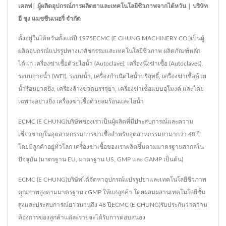
เคลฟ| ผู้ผลิตอุปกรณ์การผลิตยาและเทคโนโลยีชีวภาพจากไต้หวัน | บริษัท
อี ชุง แมชชีนเนอรี่ จำกัด
ตั้งอยู่ในไต้หวันตั้งแต่ปี 1975ECMC (E CHUNG MACHINERY CO.)เป็นผู้
ผลิตอุปกรณ์แปรรูปทางเภสัชกรรมและเทคโนโลยีชีวภาพ ผลิตภัณฑ์หลัก
ได้แก่ เครื่องฆ่าเชื้อด้วยไอน้ำ (Autoclave), เครื่องนึ่งฆ่าเชื้อ (Autoclaves),
ระบบจ่ายน้ำ (WFI), ระบบน้ำ, เครื่องกำเนิดไอน้ำบริสุทธิ์, เครื่องฆ่าเชื้อด้วย
น้ำร้อนยวดยิ่ง, เครื่องล้างขวดบรรจุยา, เครื่องฆ่าเชื้อแบบอุโมงค์ และโดย
เฉพาะอย่างยิ่ง เครื่องฆ่าเชื้อด้วยลมร้อนและไอน้ำ
ECMC (E CHUNG)บริษัทของเราเป็นผู้ผลิตที่มีประสบการณ์และความ
เชี่ยวชาญในอุตสาหกรรมการฆ่าเชื้อสำหรับอุตสาหกรรมยามากว่า 48 ปี
โดยมีลูกค้าอยู่ทั่วโลก เครื่องฆ่าเชื้อของเราผลิตขึ้นตามมาตรฐานสากลใน
ปัจจุบัน (มาตรฐาน EU, มาตรฐาน US, GMP และ GAMP เป็นต้น)
ECMC (E CHUNG)บริษัทได้จัดหาอุปกรณ์แปรรูปยาและเทคโนโลยีชีวภาพ
คุณภาพสูงตามมาตรฐาน cGMP ให้แก่ลูกค้า โดยผสมผสานเทคโนโลยีขั้น
สูงและประสบการณ์ยาวนานถึง 48 ปีECMC (E CHUNG)รับประกันว่าความ
ต้องการของลูกค้าแต่ละรายจะได้รับการตอบสนอง