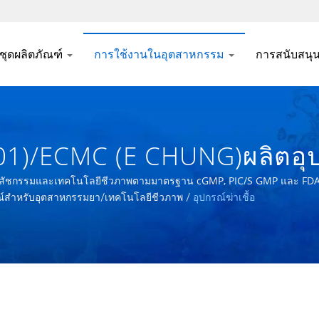
ชุดผลิตภัณฑ์
การใช้งานในอุตสาหกรรม
การสนับสนุ
S-01)/ECMC (E CHUNG)ผลิตอ
มาตรฐาน CGMP, PIC/S GM
ณ์เภสัชกรรมและเทคโนโลยีชีวภาพตามมาตรฐาน cGMP, PIC/S GMP และ FD
ณ์สำหรับอุตสาหกรรมยา/เทคโนโลยีชีวภาพ
/
อุปกรณ์ฆ่าเชื้อ