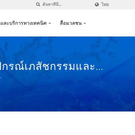
ไทย
นและบริการทางเทคนิค
สื่อมวลชน
ุปกรณ์เภสัชกรรมและ
P และ FDA
A