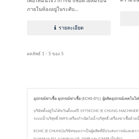
เพื่อให้มั่นใจว่าการฆ่าเชื้อด้วยลมร้อน
ภายในห้องอยู่ในระดับ...
รายละเอียด
ผลลัพธ์ 1 - 5 ของ 5
อุปกรณ์ฆ่าเชื้อ-อุปกรณ์ฆ่าเชื้อ (ECHS-01)| ผู้ผลิตอุปกรณ์เทคโนโ
บริษัทตั้งอยู่ในไต้หวันตั้งแต่ปี 1975ECMC (E CHUNG MACHINERY CO
ระบบน้ำบริสุทธิ์ (WFI) เครื่องกำเนิดไอน้ำบริสุทธิ์ เครื่องฆ่าเชื้อด
ECMC (E CHUNG)บริษัทของเราเป็นผู้ผลิตที่มีประสบการณ์และความเ
(มาตรฐาน EU, มาตรฐาน US, GMP และ GAMP เป็นต้น)