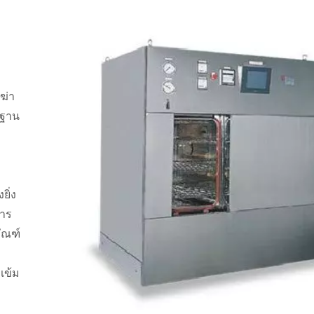
ฆ่า
รฐาน
ยิ่ง
การ
ัณฑ์
เข้ม