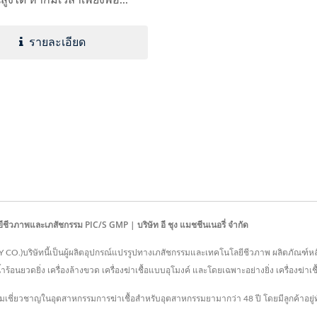
รายละเอียด
ลยีชีวภาพและเภสัชกรรม PIC/S GMP | บริษัท อี ชุง แมชชีนเนอรี่ จำกัด
.)บริษัทนี้เป็นผู้ผลิตอุปกรณ์แปรรูปทางเภสัชกรรมและเทคโนโลยีชีวภาพ ผลิตภัณฑ์หลักของบร
้วยน้ำร้อนยวดยิ่ง เครื่องล้างขวด เครื่องฆ่าเชื้อแบบอุโมงค์ และโดยเฉพาะอย่างยิ่ง เครื่องฆ่า
ชี่ยวชาญในอุตสาหกรรมการฆ่าเชื้อสำหรับอุตสาหกรรมยามากว่า 48 ปี โดยมีลูกค้าอยู่ทั