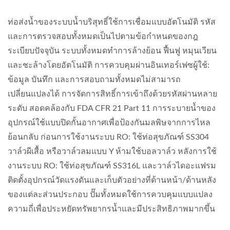
ท่อส่งน้ำของระบบน้ำบริสุทธิ์ใช้การเชื่อมแบบอัตโนมัติ รหัส
และการตรวจสอบทั้งหมดเป็นไปตามข้อกำหนดของกฎ
ระเบียบปัจจุบัน ระบบทั้งหมดทำการล้างย้อน ฟื้นฟู หมุนเวียน
และชะล้างโดยอัตโนมัติ การควบคุมผ่านอินเทอร์เฟซผู้ใช้:
ข้อมูล บันทึก และการสอบถามทั้งหมดไม่สามารถ
เปลี่ยนแปลงได้ การจัดการสิทธิ์การเข้าถึงด้วยรหัสผ่านหลาย
ระดับ สอดคล้องกับ FDA CFR 21 Part 11 การระบายน้ำของ
อุปกรณ์ใช้แบบปิดกั้นอากาศเพื่อป้องกันมลพิษจากการไหล
ย้อนกลับ ก่อนการใช้งานระบบ RO: ใช้ท่อสุขภัณฑ์ SS304
วาล์วผีเสื้อ หรือวาล์วลมแบบ Y ห้ามใช้บอลวาล์ว หลังการใช้
งานระบบ RO: ใช้ท่อสุขภัณฑ์ SS316L และวาล์วไดอะแฟรม
ติดตั้งอุปกรณ์วัดแรงดันและเก็บตัวอย่างที่ด้านหน้า/ด้านหลัง
ของแต่ละส่วนประกอบ ปั๊มทั้งหมดใช้การควบคุมแบบแปลง
ความถี่เพื่อประหยัดทรัพยากรน้ำและมีประสิทธิภาพมากขึ้น