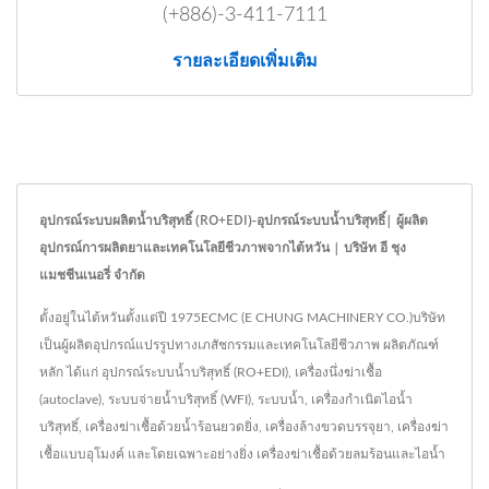
(+886)-3-411-7111
รายละเอียดเพิ่มเติม
อุปกรณ์ระบบผลิตน้ำบริสุทธิ์ (RO+EDI)-อุปกรณ์ระบบน้ำบริสุทธิ์| ผู้ผลิต
อุปกรณ์การผลิตยาและเทคโนโลยีชีวภาพจากไต้หวัน | บริษัท อี ชุง
แมชชีนเนอรี่ จำกัด
ตั้งอยู่ในไต้หวันตั้งแต่ปี 1975ECMC (E CHUNG MACHINERY CO.)บริษัท
เป็นผู้ผลิตอุปกรณ์แปรรูปทางเภสัชกรรมและเทคโนโลยีชีวภาพ ผลิตภัณฑ์
หลัก ได้แก่ อุปกรณ์ระบบน้ำบริสุทธิ์ (RO+EDI), เครื่องนึ่งฆ่าเชื้อ
(autoclave), ระบบจ่ายน้ำบริสุทธิ์ (WFI), ระบบน้ำ, เครื่องกำเนิดไอน้ำ
บริสุทธิ์, เครื่องฆ่าเชื้อด้วยน้ำร้อนยวดยิ่ง, เครื่องล้างขวดบรรจุยา, เครื่องฆ่า
เชื้อแบบอุโมงค์ และโดยเฉพาะอย่างยิ่ง เครื่องฆ่าเชื้อด้วยลมร้อนและไอน้ำ