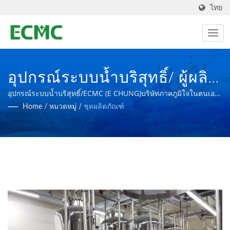
ไทย
อุปกรณ์ระบบน้ำบริสุทธิ์/ ผู้ผลิต
อุปกรณ์แปรรูปทางเภสัชกรรม
อุปกรณ์ระบบน้ำบริสุทธิ์/ECMC (E CHUNG)บริษัทภาคภูมิใจในตนเอง
ว่าเป็นผู้เชี่ยวชาญระดับโลกด้านโรงงานผลิตอุปกรณ์เภสัชกรรม โดย
Home
/
หมวดหมู่
/
ชุดผลิตภัณฑ์
และเทคโนโลยีชีวภาพตาม
มีเป้าหมายในการสร้างโรงงานผลิตยาที่มีความก้าวหน้ายิ่งขึ้น
มาตรฐาน PIC/S GMP | บริษัท
อี ชุง แมชชีนเนอรี่ จำกัด