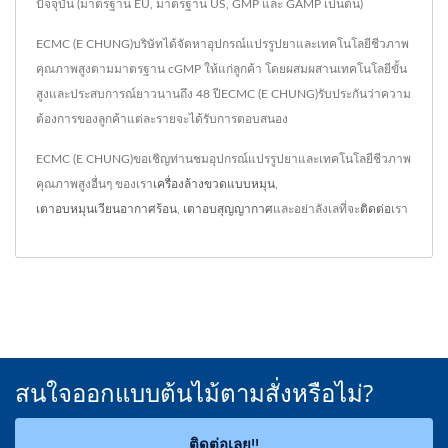
ปัจจุบัน (มาตรฐาน EU, มาตรฐาน US, GMP และ GAMP เป็นต้น)
ECMC (E CHUNG)บริษัทได้จัดหาอุปกรณ์แปรรูปยาและเทคโนโลยีชีวภาพ
คุณภาพสูงตามมาตรฐาน cGMP ให้แก่ลูกค้า โดยผสมผสานเทคโนโลยีขั้น
สูงและประสบการณ์ยาวนานถึง 48 ปีECMC (E CHUNG)รับประกันว่าความ
ต้องการของลูกค้าแต่ละรายจะได้รับการตอบสนอง
ECMC (E CHUNG)ขอเชิญท่านชมอุปกรณ์แปรรูปยาและเทคโนโลยีชีวภาพ
คุณภาพสูงอื่นๆ ของเรา
เครื่องล้างขวดแบบหมุน
,
เตาอบหมุนเวียนอากาศร้อน
,
เตาอบสุญญากาศ
และอย่าลังเลที่จะ
ติดต่อ
เรา
สนใจออกแบบต้นไม้ตามสั่งหรือไม่?
ติดต่อเลย!!