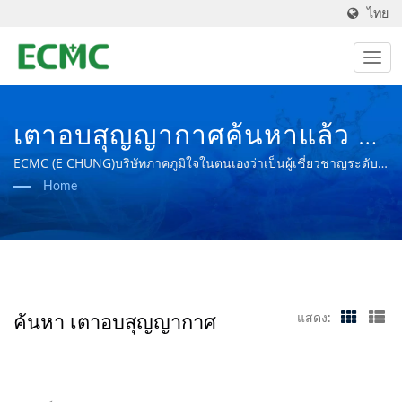
ไทย
เตาอบสุญญากาศค้นหาแล้ว |
ผู้ผลิตอุปกรณ์แปรรูปทาง
ECMC (E CHUNG)บริษัทภาคภูมิใจในตนเองว่าเป็นผู้เชี่ยวชาญระดับ
โลกด้านโรงงานผลิตอุปกรณ์เภสัชกรรม โดยมีเป้าหมายในการสร้าง
Home
เภสัชกรรมและเทคโนโลยี
โรงงานผลิตยาที่มีความก้าวหน้ายิ่งขึ้น
ชีวภาพตามมาตรฐาน PIC/S
GMP | บริษัท อี ชุง แมชชีน
เนอรี่ จำกัด
ค้นหา เตาอบสุญญากาศ
แสดง: