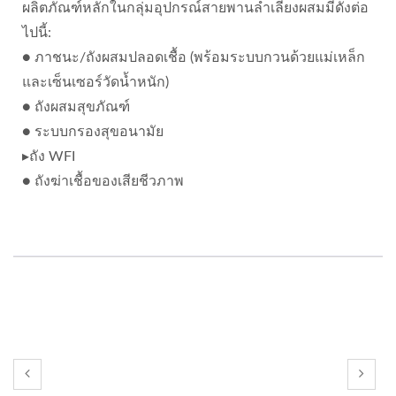
ผลิตภัณฑ์หลักในกลุ่มอุปกรณ์สายพานลำเลียงผสมมีดังต่อ
ไปนี้:
● ภาชนะ/ถังผสมปลอดเชื้อ (พร้อมระบบกวนด้วยแม่เหล็ก
และเซ็นเซอร์วัดน้ำหนัก)
● ถังผสมสุขภัณฑ์
● ระบบกรองสุขอนามัย
▸ถัง WFI
● ถังฆ่าเชื้อของเสียชีวภาพ