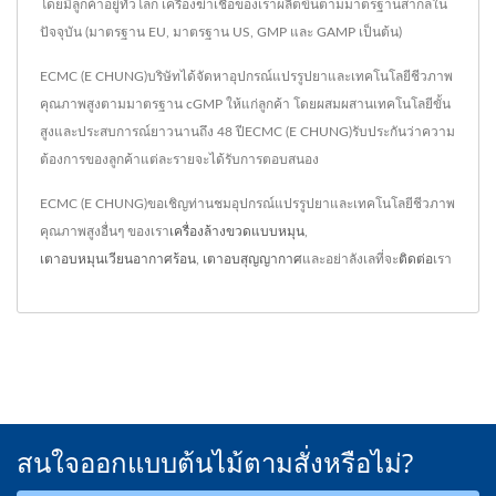
โดยมีลูกค้าอยู่ทั่วโลก เครื่องฆ่าเชื้อของเราผลิตขึ้นตามมาตรฐานสากลใน
ปัจจุบัน (มาตรฐาน EU, มาตรฐาน US, GMP และ GAMP เป็นต้น)
ECMC (E CHUNG)บริษัทได้จัดหาอุปกรณ์แปรรูปยาและเทคโนโลยีชีวภาพ
คุณภาพสูงตามมาตรฐาน cGMP ให้แก่ลูกค้า โดยผสมผสานเทคโนโลยีขั้น
สูงและประสบการณ์ยาวนานถึง 48 ปีECMC (E CHUNG)รับประกันว่าความ
ต้องการของลูกค้าแต่ละรายจะได้รับการตอบสนอง
ECMC (E CHUNG)ขอเชิญท่านชมอุปกรณ์แปรรูปยาและเทคโนโลยีชีวภาพ
คุณภาพสูงอื่นๆ ของเรา
เครื่องล้างขวดแบบหมุน
,
เตาอบหมุนเวียนอากาศร้อน
,
เตาอบสุญญากาศ
และอย่าลังเลที่จะ
ติดต่อ
เรา
สนใจออกแบบต้นไม้ตามสั่งหรือไม่?