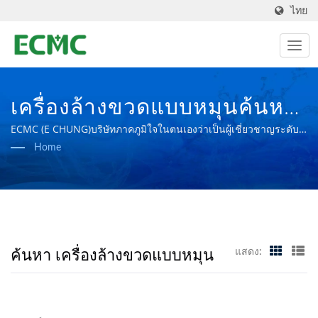
ไทย
เครื่องล้างขวดแบบหมุนค้นหา
แล้ว | ผู้ผลิตอุปกรณ์แปรรูป
ECMC (E CHUNG)บริษัทภาคภูมิใจในตนเองว่าเป็นผู้เชี่ยวชาญระดับ
โลกด้านโรงงานผลิตอุปกรณ์เภสัชกรรม โดยมีเป้าหมายในการสร้าง
Home
ทางเภสัชกรรมและเทคโนโลยี
โรงงานผลิตยาที่มีความก้าวหน้ายิ่งขึ้น
ชีวภาพตามมาตรฐาน PIC/S
GMP | บริษัท อี ชุง แมชชีน
เนอรี่ จำกัด
ค้นหา เครื่องล้างขวดแบบหมุน
แสดง: