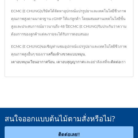
ECMC (E CHUNG)บริษัทได้จัดหาอุปกรณ์แปรรูปยาและเทคโนโลยีชีวภาพ
คุณภาพสูงตามมาตรฐาน cGMP ให้แก่ลูกค้า โดยผสมผสานเทคโนโลยีขั้น
สูงและประสบการณ์ยาวนานถึง 48 ปีECMC (E CHUNG)รับประกันว่าความ
ต้องการของลูกค้าแต่ละรายจะได้รับการตอบสนอง
ECMC (E CHUNG)ขอเชิญท่านชมอุปกรณ์แปรรูปยาและเทคโนโลยีชีวภาพ
คุณภาพสูงอื่นๆ ของเรา
เครื่องล้างขวดแบบหมุน
,
เตาอบหมุนเวียนอากาศร้อน
,
เตาอบสุญญากาศ
และอย่าลังเลที่จะ
ติดต่อ
เรา
สนใจออกแบบต้นไม้ตามสั่งหรือไม่?
ติดต่อเลย!!