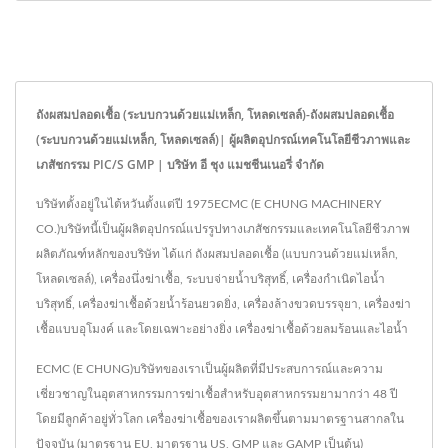
ถังผสมปลอดเชื้อ (ระบบกวนด้วยแม่เหล็ก, โหลดเซลล์)-ถังผสมปลอดเชื้อ
(ระบบกวนด้วยแม่เหล็ก, โหลดเซลล์)| ผู้ผลิตอุปกรณ์เทคโนโลยีชีวภาพและ
เภสัชกรรม PIC/S GMP | บริษัท อี ชุง แมชชีนเนอรี่ จำกัด
บริษัทตั้งอยู่ในไต้หวันตั้งแต่ปี 1975ECMC (E CHUNG MACHINERY
CO.)บริษัทนี้เป็นผู้ผลิตอุปกรณ์แปรรูปทางเภสัชกรรมและเทคโนโลยีชีวภาพ
ผลิตภัณฑ์หลักของบริษัท ได้แก่ ถังผสมปลอดเชื้อ (แบบกวนด้วยแม่เหล็ก,
โหลดเซลล์), เครื่องนึ่งฆ่าเชื้อ, ระบบจ่ายน้ำบริสุทธิ์, เครื่องกำเนิดไอน้ำ
บริสุทธิ์, เครื่องฆ่าเชื้อด้วยน้ำร้อนยวดยิ่ง, เครื่องล้างขวดบรรจุยา, เครื่องฆ่า
เชื้อแบบอุโมงค์ และโดยเฉพาะอย่างยิ่ง เครื่องฆ่าเชื้อด้วยลมร้อนและไอน้ำ
ECMC (E CHUNG)บริษัทของเราเป็นผู้ผลิตที่มีประสบการณ์และความ
เชี่ยวชาญในอุตสาหกรรมการฆ่าเชื้อสำหรับอุตสาหกรรมยามากว่า 48 ปี
โดยมีลูกค้าอยู่ทั่วโลก เครื่องฆ่าเชื้อของเราผลิตขึ้นตามมาตรฐานสากลใน
ปัจจุบัน (มาตรฐาน EU, มาตรฐาน US, GMP และ GAMP เป็นต้น)