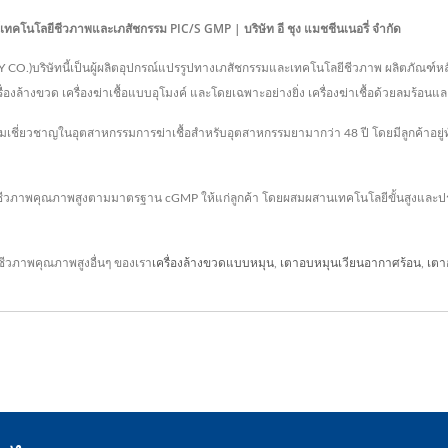
ุปกรณ์เทคโนโลยีชีวภาพและเภสัชกรรม PIC/S GMP | บริษัท อี ชุง แมชชีนเนอรี่ จำกัด
.)บริษัทนี้เป็นผู้ผลิตอุปกรณ์แปรรูปทางเภสัชกรรมและเทคโนโลยีชีวภาพ ผลิตภัณฑ์หลักของบร
เครื่องล้างขวด เครื่องฆ่าเชื้อแบบอุโมงค์ และโดยเฉพาะอย่างยิ่ง เครื่องฆ่าเชื้อด้วยลมร้อนแ
ชี่ยวชาญในอุตสาหกรรมการฆ่าเชื้อสำหรับอุตสาหกรรมยามากว่า 48 ปี โดยมีลูกค้าอยู่ทั
ชีวภาพคุณภาพสูงตามมาตรฐาน cGMP ให้แก่ลูกค้า โดยผสมผสานเทคโนโลยีขั้นสูงและ
วภาพคุณภาพสูงอื่นๆ ของเรา
เครื่องล้างขวดแบบหมุน
,
เตาอบหมุนเวียนอากาศร้อน
,
เตา