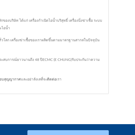
ิษัท ได้แก่ เครื่องกำเนิดไอน้ำบริสุทธิ์ เครื่องนึ่งฆ่าเชื้อ ระบบ
ละไอน้ำ
่วโลก เครื่องฆ่าเชื้อของเราผลิตขึ้นตามมาตรฐานสากลในปัจจุบัน
ประสบการณ์ยาวนานถึง 48 ปีECMC (E CHUNG)รับประกันว่าความ
อบสุญญากาศ
และอย่าลังเลที่จะ
ติดต่อ
เรา