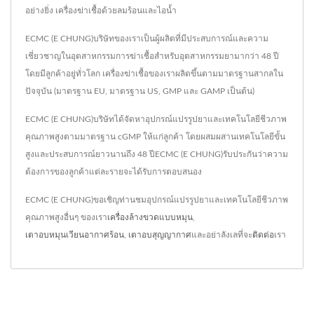
อย่างยิ่ง เครื่องฆ่าเชื้อด้วยลมร้อนและไอน้ำ
ECMC (E CHUNG)บริษัทของเราเป็นผู้ผลิตที่มีประสบการณ์และความ
เชี่ยวชาญในอุตสาหกรรมการฆ่าเชื้อสำหรับอุตสาหกรรมยามากว่า 48 ปี
โดยมีลูกค้าอยู่ทั่วโลก เครื่องฆ่าเชื้อของเราผลิตขึ้นตามมาตรฐานสากลใน
ปัจจุบัน (มาตรฐาน EU, มาตรฐาน US, GMP และ GAMP เป็นต้น)
ECMC (E CHUNG)บริษัทได้จัดหาอุปกรณ์แปรรูปยาและเทคโนโลยีชีวภาพ
คุณภาพสูงตามมาตรฐาน cGMP ให้แก่ลูกค้า โดยผสมผสานเทคโนโลยีขั้น
สูงและประสบการณ์ยาวนานถึง 48 ปีECMC (E CHUNG)รับประกันว่าความ
ต้องการของลูกค้าแต่ละรายจะได้รับการตอบสนอง
ECMC (E CHUNG)ขอเชิญท่านชมอุปกรณ์แปรรูปยาและเทคโนโลยีชีวภาพ
คุณภาพสูงอื่นๆ ของเรา
เครื่องล้างขวดแบบหมุน
,
เตาอบหมุนเวียนอากาศร้อน
,
เตาอบสุญญากาศ
และอย่าลังเลที่จะ
ติดต่อ
เรา