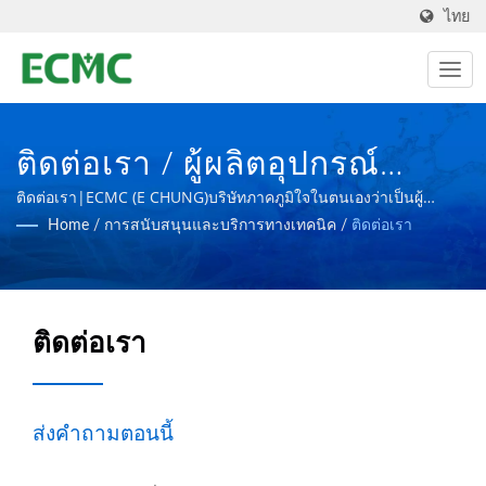
ไทย
ติดต่อเรา / ผู้ผลิตอุปกรณ์
เทคโนโลยีชีวภาพและ
ติดต่อเรา|ECMC (E CHUNG)บริษัทภาคภูมิใจในตนเองว่าเป็นผู้
เชี่ยวชาญระดับโลกด้านโรงงานผลิตอุปกรณ์เภสัชกรรม โดยมีเป้า
Home
/
การสนับสนุนและบริการทางเทคนิค
/
ติดต่อเรา
เภสัชกรรม PIC/S ที่ได้
หมายในการสร้างโรงงานผลิตยาที่มีความก้าวหน้ายิ่งขึ้น
มาตรฐาน GMP | บริษัท อี ชุง
แมชชีนเนอรี่ จำกัด
ติดต่อเรา
ส่งคำถามตอนนี้