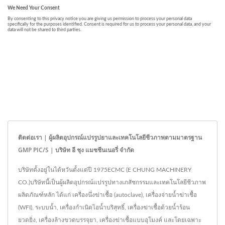
ติดต่อเรา | ผู้ผลิตอุปกรณ์แปรรูปยาและเทคโนโลยีชีวภาพตามมาตรฐาน
GMP PIC/S | บริษัท อี ชุง แมชชีนเนอรี่ จำกัด
บริษัทตั้งอยู่ในไต้หวันตั้งแต่ปี 1975ECMC (E CHUNG MACHINERY
CO.)บริษัทนี้เป็นผู้ผลิตอุปกรณ์แปรรูปทางเภสัชกรรมและเทคโนโลยีชีวภาพ
ผลิตภัณฑ์หลัก ได้แก่ เครื่องนึ่งฆ่าเชื้อ (autoclave), เครื่องจ่ายน้ำฆ่าเชื้อ
(WFI), ระบบน้ำ, เครื่องกำเนิดไอน้ำบริสุทธิ์, เครื่องฆ่าเชื้อด้วยน้ำร้อน
ยวดยิ่ง, เครื่องล้างขวดบรรจุยา, เครื่องฆ่าเชื้อแบบอุโมงค์ และโดยเฉพาะ