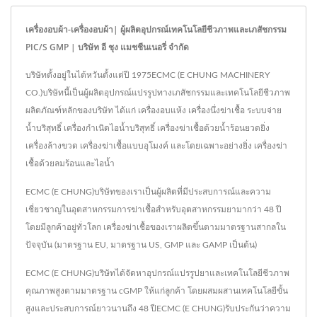
เครื่องอบผ้า-เครื่องอบผ้า| ผู้ผลิตอุปกรณ์เทคโนโลยีชีวภาพและเภสัชกรรม
PIC/S GMP | บริษัท อี ชุง แมชชีนเนอรี่ จำกัด
บริษัทตั้งอยู่ในไต้หวันตั้งแต่ปี 1975ECMC (E CHUNG MACHINERY
CO.)บริษัทนี้เป็นผู้ผลิตอุปกรณ์แปรรูปทางเภสัชกรรมและเทคโนโลยีชีวภาพ
ผลิตภัณฑ์หลักของบริษัท ได้แก่ เครื่องอบแห้ง เครื่องนึ่งฆ่าเชื้อ ระบบจ่าย
น้ำบริสุทธิ์ เครื่องกำเนิดไอน้ำบริสุทธิ์ เครื่องฆ่าเชื้อด้วยน้ำร้อนยวดยิ่ง
เครื่องล้างขวด เครื่องฆ่าเชื้อแบบอุโมงค์ และโดยเฉพาะอย่างยิ่ง เครื่องฆ่า
เชื้อด้วยลมร้อนและไอน้ำ
ECMC (E CHUNG)บริษัทของเราเป็นผู้ผลิตที่มีประสบการณ์และความ
เชี่ยวชาญในอุตสาหกรรมการฆ่าเชื้อสำหรับอุตสาหกรรมยามากว่า 48 ปี
โดยมีลูกค้าอยู่ทั่วโลก เครื่องฆ่าเชื้อของเราผลิตขึ้นตามมาตรฐานสากลใน
ปัจจุบัน (มาตรฐาน EU, มาตรฐาน US, GMP และ GAMP เป็นต้น)
ECMC (E CHUNG)บริษัทได้จัดหาอุปกรณ์แปรรูปยาและเทคโนโลยีชีวภาพ
คุณภาพสูงตามมาตรฐาน cGMP ให้แก่ลูกค้า โดยผสมผสานเทคโนโลยีขั้น
สูงและประสบการณ์ยาวนานถึง 48 ปีECMC (E CHUNG)รับประกันว่าความ