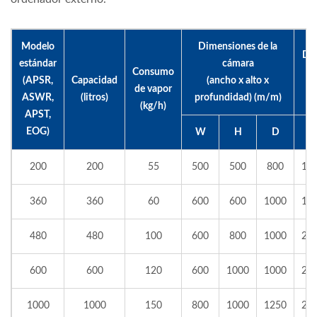
Modelo
Dimensiones de la
Dim
estándar
cámara
Consumo
(APSR,
Capacidad
(ancho x alto x
de vapor
pr
ASWR,
(litros)
profundidad) (m/m)
(kg/h)
APST,
EOG)
W
H
D
200
200
55
500
500
800
12
360
360
60
600
600
1000
13
480
480
100
600
800
1000
20
600
600
120
600
1000
1000
20
1000
1000
150
800
1000
1250
28