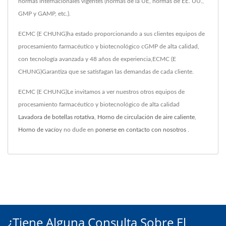
normas internacionales vigentes (normas de la UE, normas de EE. UU.,
GMP y GAMP, etc.).
ECMC (E CHUNG)ha estado proporcionando a sus clientes equipos de
procesamiento farmacéutico y biotecnológico cGMP de alta calidad,
con tecnología avanzada y 48 años de experiencia,ECMC (E
CHUNG)Garantiza que se satisfagan las demandas de cada cliente.
ECMC (E CHUNG)Le invitamos a ver nuestros otros equipos de
procesamiento farmacéutico y biotecnológico de alta calidad
Lavadora de botellas rotativa
,
Horno de circulación de aire caliente
,
Horno de vacío
y no dude en
ponerse en contacto con nosotros
.
¿Tiene Alguna Consulta Sobre El