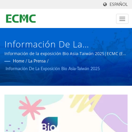
ESPAÑOL
Información De La
Exposición Bio Asia-Taiwán
Información de la exposición Bio Asia-Taiwán 2025|ECMC (E
CHUNG)Se considera un especialista mundial en la
Home
/
La Prensa
/
2025 | Fabricante Taiwanés
fabricación de equipos farmacéuticos, con el objetivo de crear
Información De La Exposición Bio Asia-Taiwán 2025
instalaciones farmacéuticas más avanzadas.
De Equipos Para La
Fabricación De Productos
Farmacéuticos Y
Biotecnológicos | E CHUNG
MACHINERY CO.