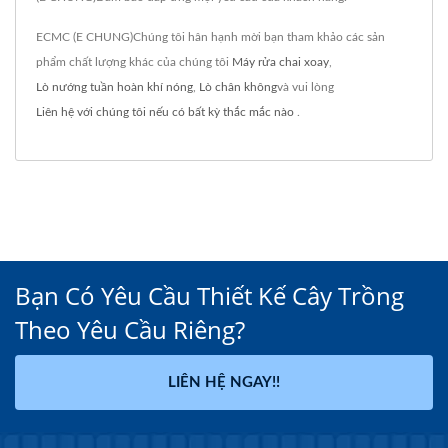
ECMC (E CHUNG)Chúng tôi hân hạnh mời bạn tham khảo các sản
phẩm chất lượng khác của chúng tôi
Máy rửa chai xoay
,
Lò nướng tuần hoàn khí nóng
,
Lò chân không
và vui lòng
Liên hệ với chúng tôi nếu có bất kỳ thắc mắc nào
.
Bạn Có Yêu Cầu Thiết Kế Cây Trồng
Theo Yêu Cầu Riêng?
LIÊN HỆ NGAY!!