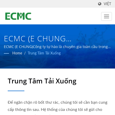
VIỆT
ECMC (E CHUNG
MACHINERY CO.)
ECMC (E CHUNG)Công ty tự hào là chuyên gia toàn cầu trong
lĩnh vực sản xuất thiết bị dược phẩm với mục tiêu tạo ra các
Home
/
Trung Tâm Tải Xuống
cơ sở sản xuất dược phẩm tiên tiến hơn.
Trung Tâm Tải Xuống
Để ngăn chặn rô bốt thư rác, chúng tôi sẽ cần bạn cung
cấp thông tin sau. Hệ thống của chúng tôi sẽ gửi cho