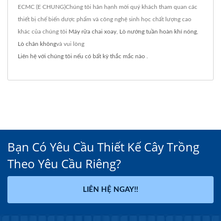
ECMC (E CHUNG)Chúng tôi hân hạnh mời quý khách tham quan các
thiết bị chế biến dược phẩm và công nghệ sinh học chất lượng cao
khác của chúng tôi
Máy rửa chai xoay
,
Lò nướng tuần hoàn khí nóng
,
Lò chân không
và vui lòng
Liên hệ với chúng tôi nếu có bất kỳ thắc mắc nào
.
Bạn Có Yêu Cầu Thiết Kế Cây Trồng
Theo Yêu Cầu Riêng?
LIÊN HỆ NGAY!!