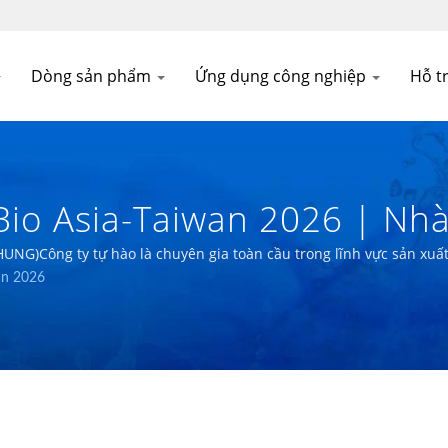
Dòng sản phẩm
Ứng dụng công nghiệp
Hỗ tr
Bio Asia-Taiwan 2026 | Nhà
hệ Sinh Học Có Trụ Sở Tạ
UNG)Công ty tự hào là chuyên gia toàn cầu trong lĩnh vực sản xuất
wan 2026
CO.