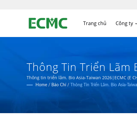
Trang chủ
Công ty
Thông Tin Triển Lãm 
Dược Phẩm Và Công Ng
Thông tin triển lãm. Bio Asia-Taiwan 2026|ECMC (E CH
xuất dược phẩm tiên tiến hơn.
Home
/
Báo Chí
/
Thông Tin Triển Lãm. Bio Asia-Tai
CHUNG MACHINERY 