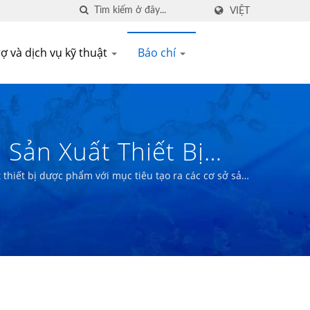
VIỆT
ợ và dịch vụ kỹ thuật
Báo chí
 Sản Xuất Thiết Bị
i Đài Loan | E
 thiết bị dược phẩm với mục tiêu tạo ra các cơ sở sản