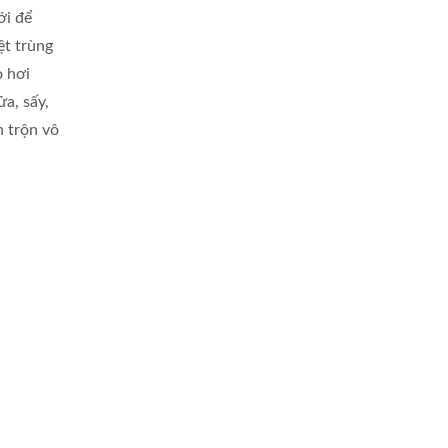
ới để
ệt trùng
o hơi
a, sấy,
n trộn vô