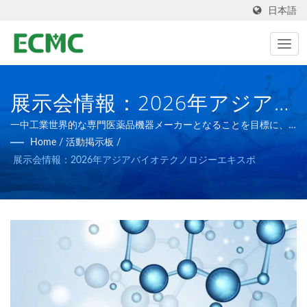
日本語
展示会情報：2026年アジアバ
イオテクノロジーエキスポ
一中工業世界的な専門医薬品機器メーカーとなることを目標に、
より高度な医薬品機器の開発を目指しています。
Home
/
活動掲示板
/
展示会情報：2026年アジアバイオテクノロジーエキスポ