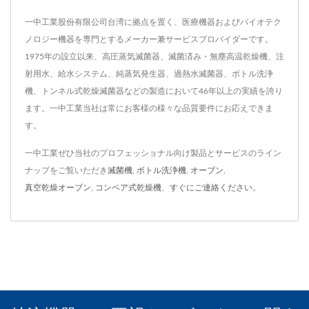
一中工業股份有限公司台湾に拠点を置く、医療機器およびバイオテク
ノロジー機器を専門とするメーカー兼サービスプロバイダーです。
1975年の設立以来、高圧蒸気滅菌器、滅菌済み・無塵高温乾燥機、注
射用水、給水システム、純蒸気発生器、過熱水滅菌器、ボトル洗浄
機、トンネル式乾燥滅菌器などの製造において46年以上の実績を誇り
ます。一中工業当社は常にお客様の様々な品質要件にお応えできま
す。
一中工業ぜひ当社のプロフェッショナル向け製品とサービスのライン
ナップをご覧いただき
滅菌機
,
ボトル洗浄機
,
オーブン
,
真空乾燥オーブン
,
コンベア式乾燥機
、
すぐにご連絡ください
。