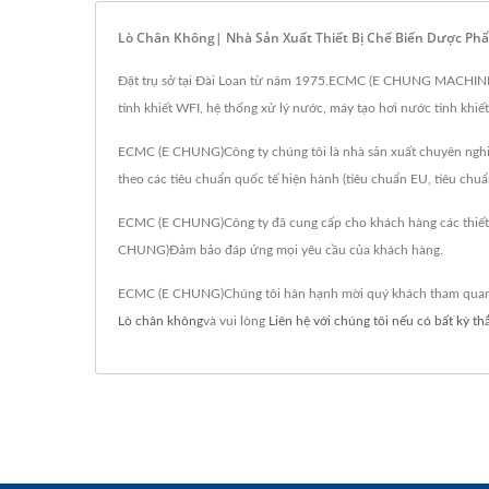
Lò Chân Không| Nhà Sản Xuất Thiết Bị Chế Biến Dược 
Đặt trụ sở tại Đài Loan từ năm 1975.ECMC (E CHUNG MACHINERY 
tinh khiết WFI, hệ thống xử lý nước, máy tạo hơi nước tinh khiết
ECMC (E CHUNG)Công ty chúng tôi là nhà sản xuất chuyên nghiệ
theo các tiêu chuẩn quốc tế hiện hành (tiêu chuẩn EU, tiêu chu
ECMC (E CHUNG)Công ty đã cung cấp cho khách hàng các thiết b
CHUNG)Đảm bảo đáp ứng mọi yêu cầu của khách hàng.
ECMC (E CHUNG)Chúng tôi hân hạnh mời quý khách tham quan cá
Lò chân không
và vui lòng
Liên hệ với chúng tôi nếu có bất kỳ t