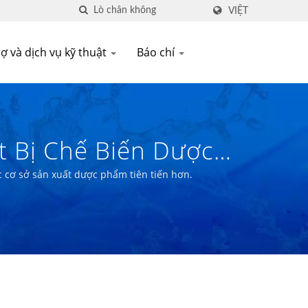
VIỆT
ợ và dịch vụ kỹ thuật
Báo chí
t Bị Chế Biến Dược
TY TNHH MÁY MÓC E
c cơ sở sản xuất dược phẩm tiên tiến hơn.