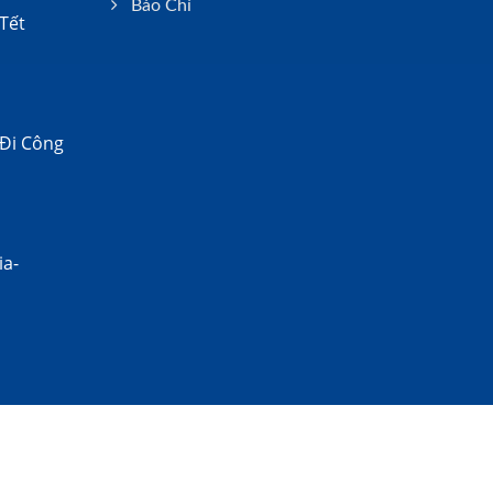
Báo Chí
Tết
 Đi Công
ia-
Consulted & Designed by
Ready-Market