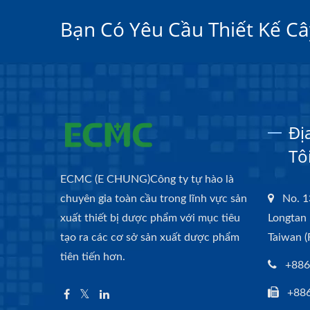
Bạn Có Yêu Cầu Thiết Kế Câ
Đị
Tô
ECMC (E CHUNG)Công ty tự hào là
chuyên gia toàn cầu trong lĩnh vực sản
No. 1
xuất thiết bị dược phẩm với mục tiêu
Longtan 
tạo ra các cơ sở sản xuất dược phẩm
Taiwan (
tiên tiến hơn.
+886
+88