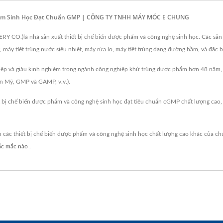
Phẩm Sinh Học Đạt Chuẩn GMP | CÔNG TY TNHH MÁY MÓC E CHUNG
CO.)là nhà sản xuất thiết bị chế biến dược phẩm và công nghệ sinh học. Các sản 
, máy tiệt trùng nước siêu nhiệt, máy rửa lọ, máy tiệt trùng dạng đường hầm, và đặc b
p và giàu kinh nghiệm trong ngành công nghiệp khử trùng dược phẩm hơn 48 năm, vớ
ẩn Mỹ, GMP và GAMP, v.v.).
ị chế biến dược phẩm và công nghệ sinh học đạt tiêu chuẩn cGMP chất lượng cao, 
c thiết bị chế biến dược phẩm và công nghệ sinh học chất lượng cao khác của ch
hắc mắc nào
.