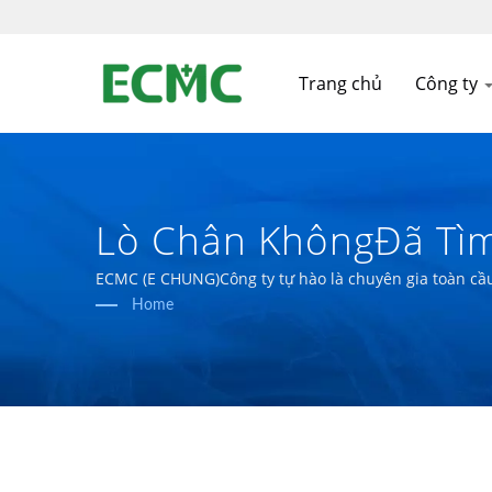
Trang chủ
Công ty
Lò Chân KhôngĐã Tìm
Phẩm Sinh Học Đạt 
ECMC (E CHUNG)Công ty tự hào là chuyên gia toàn cầu 
Home
CHUNG