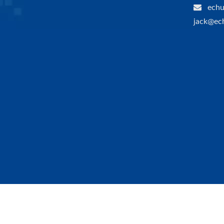
echu
jack@ec
Copyright © 2026
ECMC (E CHUNG MACHINERY CO.)
Al