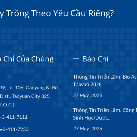
y Trồng Theo Yêu Cầu Riêng?
a Chỉ Của Chúng
Báo Chí
i
Thông Tin Triển Lãm. Bio As
Taiwan 2026
39, Ln. 106, Gaoyang N. Rd.,
27 May, 2026
Dist., Taoyuan City 325,
R.O.C.)
Thông Tin Triển Lãm. Công
Sinh Học/dược...
-3-411-7111
27 May, 2026
6-3-411-7930