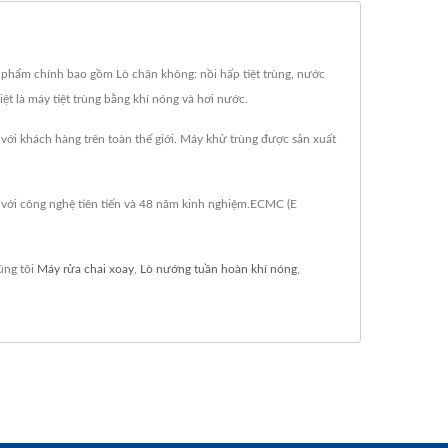
phẩm chính bao gồm Lò chân không: nồi hấp tiệt trùng, nước
iệt là máy tiệt trùng bằng khí nóng và hơi nước.
i khách hàng trên toàn thế giới. Máy khử trùng được sản xuất
với công nghệ tiên tiến và 48 năm kinh nghiệm.ECMC (E
úng tôi
Máy rửa chai xoay
,
Lò nướng tuần hoàn khí nóng
,