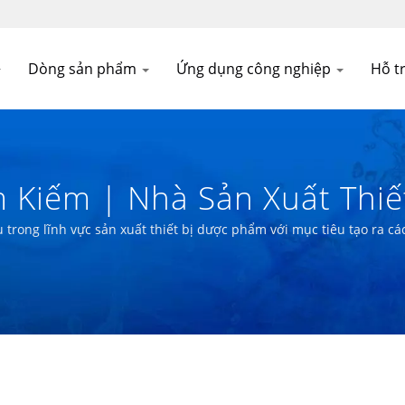
Dòng sản phẩm
Ứng dụng công nghiệp
Hỗ tr
 Kiếm | Nhà Sản Xuất Thiế
Chuẩn PIC/S GMP | CÔNG 
trong lĩnh vực sản xuất thiết bị dược phẩm với mục tiêu tạo ra cá