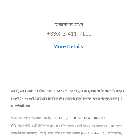
যোগাযোগের তথ্য
(+886)-3-411-7111
More Details
এয়ার টু এয়ার থার্মাল শক টেস্ট চেম্বার (-৬৫℃ ~ +১৫০℃)-এয়ার টু এয়ার থার্মাল শক টেস্ট চেম্বার
(-৬৫℃ ~ +১৫০℃)তাইওয়ান-ভিত্তিক ঔষধ ও জৈবপ্রযুক্তি উৎপাদন সরঞ্জাম প্রস্তুতকারক | ই
চুং মেশিনারি কোং।
১৯৭৫ সাল থেকে তাইওয়ানে অবস্থিত,ECMC (E CHUNG MACHINERY
CO.)প্রতিষ্ঠানটি ফার্মাসিউটিক্যাল এবং বায়োটেক প্রক্রিয়াকরণ সরঞ্জাম প্রস্তুতকারক। এর প্রধান
পণ্যগুলির মধ্যে রয়েছে এয়ার টু এয়ার থার্মাল শক টেস্ট চেম্বার (-৬৫℃ ~ +১৫০℃), অটোক্লেভ,