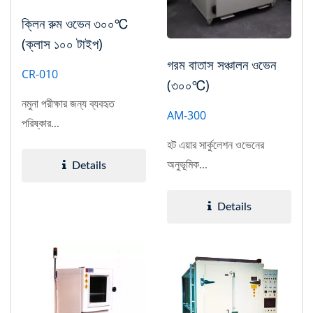
ক্লিন রুম ওভেন ৩০০℃
(ক্লাস ১০০ টাইপ)
গরম বাতাস সঞ্চালন ওভেন
CR-010
(৩০০℃)
নমুনা পরীক্ষার জন্য ব্যবহৃত
AM-300
পরিষ্কার...
হট এয়ার সার্কুলেশন ওভেনের
অনুভূমিক...
Details
Details