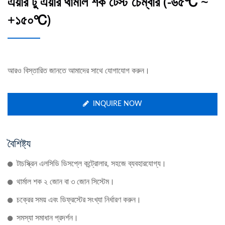
এয়ার টু এয়ার থার্মাল শক টেস্ট চেম্বার (-৬৫℃ ~
+১৫০℃)
আরও বিস্তারিত জানতে আমাদের সাথে যোগাযোগ করুন।
INQUIRE NOW
বৈশিষ্ট্য
টাচস্ক্রিন এলসিডি ডিসপ্লে কন্ট্রোলার, সহজে ব্যবহারযোগ্য।
থার্মাল শক ২ জোন বা ৩ জোন সিস্টেম।
চক্রের সময় এবং ডিফ্রস্টের সংখ্যা নির্ধারণ করুন।
সমস্যা সমাধান প্রদর্শন।