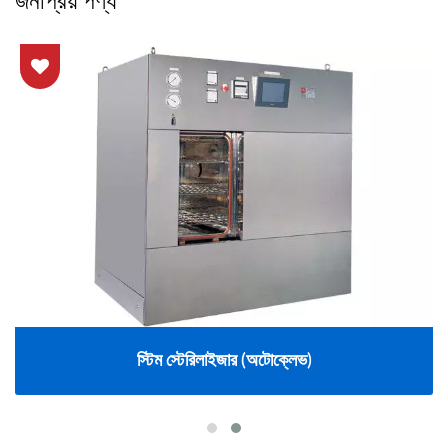
স্টিম স্টেরিলাইজার (অটোক্লেভ)