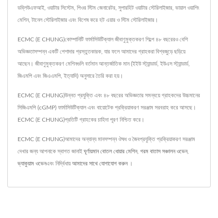
ডব্লিউএফআই, ওয়াটার সিস্টেম, পিওর স্টিম জেনারেটর, সুপারহিট ওয়াটার স্টেরিলাইজার, ভায়াল ওয়াশিং
মেশিন, টানেল স্টেরিলাইজার এবং বিশেষ করে হট এয়ার ও স্টিম স্টেরিলাইজার।
ECMC (E CHUNG)কোম্পানিটি ফার্মাসিউটিক্যাল জীবাণুমুক্তকরণ শিল্পে ৪৮ বছরেরও বেশি
অভিজ্ঞতাসম্পন্ন একটি পেশাদার প্রস্তুতকারক, যার ফলে আমাদের গ্রাহকরা বিশ্বজুড়ে ছড়িয়ে
আছেন। জীবাণুমুক্তকরণ মেশিনগুলি বর্তমান আন্তর্জাতিক মান (ইইউ স্ট্যান্ডার্ড, ইউএস স্ট্যান্ডার্ড,
জিএমপি এবং জিএএমপি, ইত্যাদি) অনুসারে তৈরি করা হয়।
ECMC (E CHUNG)উন্নত প্রযুক্তি এবং ৪৮ বছরের অভিজ্ঞতার সমন্বয়ে গ্রাহকদের উচ্চমানের
সিজিএমপি (cGMP) ফার্মাসিউটিক্যাল এবং বায়োটেক প্রক্রিয়াকরণ সরঞ্জাম সরবরাহ করে আসছে।
ECMC (E CHUNG)প্রতিটি গ্রাহকের চাহিদা পূরণ নিশ্চিত করে।
ECMC (E CHUNG)আমাদের অন্যান্য মানসম্পন্ন ঔষধ ও জৈবপ্রযুক্তি প্রক্রিয়াকরণ সরঞ্জাম
দেখার জন্য আপনাকে স্বাগত জানাই
ঘূর্ণায়মান বোতল ধোয়ার মেশিন
,
গরম বাতাস সঞ্চালন ওভেন
,
ভ্যাকুয়াম ওভেন
এবং নির্দ্বিধায়
আমাদের সাথে যোগাযোগ করুন
।