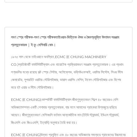
লবণ স্প্রে পরীক্ষক-লবণ স্প্রে পরীক্ষকতাইওয়ান-ভিত্তিক ঔষধ ও জৈবপ্রযুক্তি উৎপাদন সরঞ্জাম
প্রস্তুতকারক | ই চুং মেশিনারি কোং।
১৯৭৫ সাল থেকে তাইওয়ানে অবস্থিত,ECMC (E CHUNG MACHINERY
CO.)প্রতিষ্ঠানটি ফার্মাসিউটিক্যাল এবং বায়োটেক প্রক্রিয়াকরণ সরঞ্জাম প্রস্তুতকারক। এর প্রধান
পণ্যগুলির মধ্যে রয়েছে সল্ট স্প্রে টেস্টার, অটোক্লেভ, ডব্লিউএফআই, ওয়াটার সিস্টেম, পিওর স্টিম
জেনারেটর, সুপারহিট ওয়াটার স্টেরিলাইজার, ভায়াল ওয়াশিং মেশিন, টানেল স্টেরিলাইজার এবং বিশেষ
করে হট এয়ার ও স্টিম স্টেরিলাইজার।
ECMC (E CHUNG)কোম্পানিটি ফার্মাসিউটিক্যাল জীবাণুমুক্তকরণ শিল্পে ৪৮ বছরেরও বেশি
অভিজ্ঞতাসম্পন্ন একটি পেশাদার প্রস্তুতকারক, যার ফলে আমাদের গ্রাহকরা বিশ্বজুড়ে ছড়িয়ে
আছেন। জীবাণুমুক্তকরণ মেশিনগুলি বর্তমান আন্তর্জাতিক মান (ইইউ স্ট্যান্ডার্ড, ইউএস স্ট্যান্ডার্ড,
জিএমপি এবং জিএএমপি, ইত্যাদি) অনুসারে তৈরি করা হয়।
ECMC (E CHUNG)উন্নত প্রযুক্তি এবং ৪৮ বছরের অভিজ্ঞতার সমন্বয়ে গ্রাহকদের উচ্চমানের