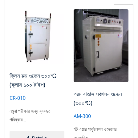
ক্লিন রুম ওভেন ৩০০℃
(ক্লাস ১০০ টাইপ)
গরম বাতাস সঞ্চালন ওভেন
CR-010
(৩০০℃)
নমুনা পরীক্ষার জন্য ব্যবহৃত
AM-300
পরিষ্কার...
হট এয়ার সার্কুলেশন ওভেনের