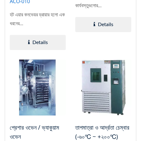
ACO-010
কার্যবস্তুগুলোর...
হট এয়ার কনভেয়র ড্রায়ার হলো এক
ধরনের...
Details
Details
প্রেশার ওভেন / ভ্যাকুয়াম
তাপমাত্রা ও আর্দ্রতা চেম্বার
ওভেন
(-৬০℃ ~ +২০০℃)