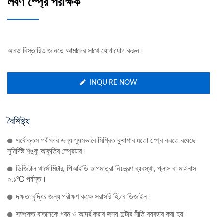
লবণ স্প্রে পরীক্ষক
আরও বিস্তারিত জানতে আমাদের সাথে যোগাযোগ করুন।
INQUIRE NOW
বৈশিষ্ট্য
সর্বোত্তম পরীক্ষার জন্য সুষমভাবে মিশ্রিত কুয়াশার মতো স্প্রে করতে রয়েছে
সুনির্দিষ্ট শঙ্কু আকৃতির স্প্রেয়ার।
ডিজিটাল থার্মোমিটার, পিআইডি তাপমাত্রা নিয়ন্ত্রণ ব্যবস্থা, প্লাস বা মাইনাস
০.১℃ পর্যন্ত।
দক্ষতা বৃদ্ধির জন্য পরীক্ষণ কক্ষে সরাসরি হিটার ডিজাইন।
সম্পৃক্ত বাতাসকে গরম ও আর্দ্র করার জন্য হান্টার নীতি ব্যবহার করা হয়।