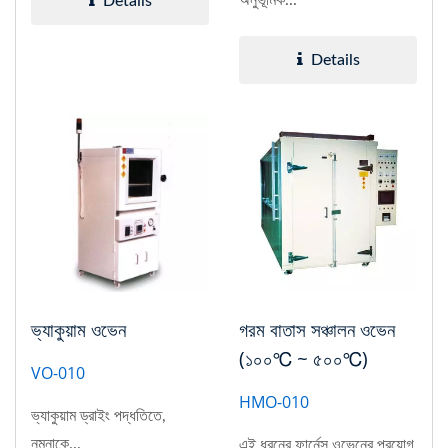
অনুভূমিক...
Details
Details
ভ্যাকুয়াম ওভেন
গরম বাতাস সঞ্চালন ওভেন
(১০০℃ ~ ৫০০℃)
VO-010
HMO-010
ভ্যাকুয়াম ড্রাইং পদ্ধতিতে,
নমুনাকে...
এই ধরনের ফার্নেস ওভেনের প্রয়োগ