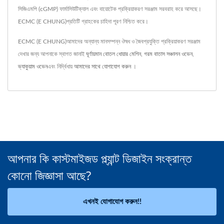
সিজিএমপি (cGMP) ফার্মাসিউটিক্যাল এবং বায়োটেক প্রক্রিয়াকরণ সরঞ্জাম সরবরাহ করে আসছে।
ECMC (E CHUNG)প্রতিটি গ্রাহকের চাহিদা পূরণ নিশ্চিত করে।
ECMC (E CHUNG)আমাদের অন্যান্য মানসম্পন্ন ঔষধ ও জৈবপ্রযুক্তি প্রক্রিয়াকরণ সরঞ্জাম
দেখার জন্য আপনাকে স্বাগত জানাই
ঘূর্ণায়মান বোতল ধোয়ার মেশিন
,
গরম বাতাস সঞ্চালন ওভেন
,
ভ্যাকুয়াম ওভেন
এবং নির্দ্বিধায়
আমাদের সাথে যোগাযোগ করুন
।
আপনার কি কাস্টমাইজড প্ল্যান্ট ডিজাইন সংক্রান্ত
কোনো জিজ্ঞাসা আছে?
এখনই যোগাযোগ করুন!!