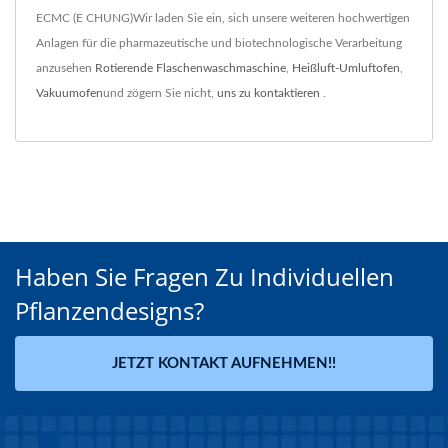
ECMC (E CHUNG)Wir laden Sie ein, sich unsere weiteren hochwertigen
Anlagen für die pharmazeutische und biotechnologische Verarbeitung
anzusehen
Rotierende Flaschenwaschmaschine
,
Heißluft-Umluftofen
,
Vakuumofen
und zögern Sie nicht,
uns zu kontaktieren
.
Haben Sie Fragen Zu Individuellen
Pflanzendesigns?
JETZT KONTAKT AUFNEHMEN!!