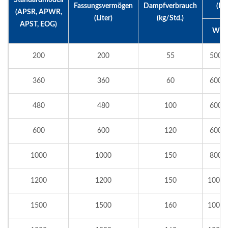
Fassungsvermögen
Dampfverbrauch
(B 
(APSR, APWR,
(Liter)
(kg/Std.)
APST, EOG)
W
200
200
55
500
360
360
60
600
480
480
100
600
600
600
120
600
1000
1000
150
800
1200
1200
150
1000
1500
1500
160
1000