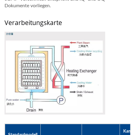
Dokumente vorliegen.
Verarbeitungskarte
Kamm
Standardmodell