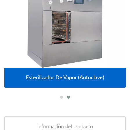
Esterilizador De Vapor (autoclave)
Información del contacto