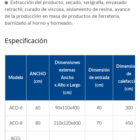
Extracción del producto, secado, serigrafía, envasado
retráctil, curado de viscosa, aislamiento de resina, avance
de la producción en masa de productos de ferretería,
barnizado al horno y horneado.
Especificación
Dimensiones
Dimensione
externas
Dimensión
ANCHO
de
Modelo
Ancho
de entrada
(cm)
calefacción
x Alto x Largo
(cm)
(cm)
(cm)
ACO-6
60
90x110x400
40
300
ACO-8
80
110x120x600
70
450
ACO-