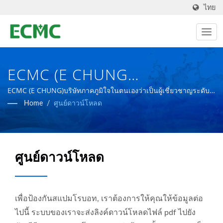
ไทย
ECMC (E CHUNG
MACHINERY CO.)
ECMC (E CHUNG)บริษัทภาคภูมิใจในตนเองว่าเป็นผู้เชี่ยวชาญระดับ
โลกด้านโรงงานผลิตอุปกรณ์เภสัชกรรม โดยมีเป้าหมายในการสร้าง
Home
/
ศูนย์ดาวน์โหลด
โรงงานผลิตยาที่มีความก้าวหน้ายิ่งขึ้น
ศูนย์ดาวน์โหลด
เพื่อป้องกันสแปมโรบอท, เราต้องการให้คุณให้ข้อมูลต่อ
ไปนี้ ระบบของเราจะส่งลิงค์ดาวน์โหลดไฟล์ pdf ไปยัง