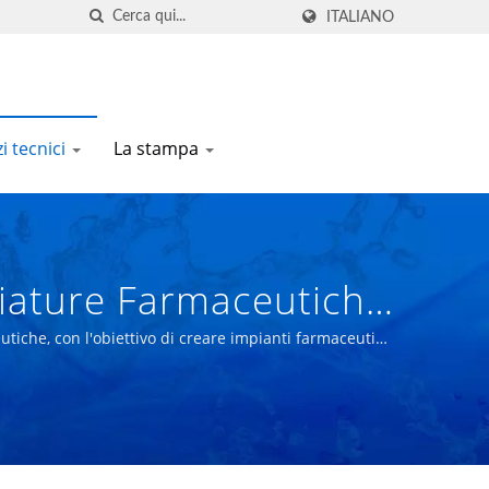
ITALIANO
i tecnici
La stampa
hiature Farmaceutiche
NERY CO.
iche, con l'obiettivo di creare impianti farmaceutici