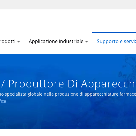
prodotti
Applicazione industriale
Supporto e serviz
a / Produttore Di Apparecc
MP PIC/S | E CHUNG MACHI
 specialista globale nella produzione di apparecchiature farmaceut
fica