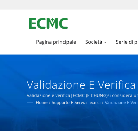
Pagina principale
Società
Serie di 
Validazione E Verific
E Biotecnologiche G
Validazione e verifica|ECMC (E CHUNG)si considera uno
più avanzati.
Home
/
Supporto E Servizi Tecnici
/
Validazione E Veri