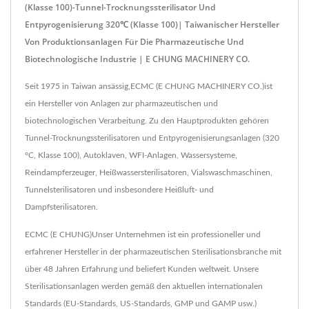
(Klasse 100)-Tunnel-Trocknungssterilisator Und
Entpyrogenisierung 320℃ (Klasse 100)| Taiwanischer Hersteller
Von Produktionsanlagen Für Die Pharmazeutische Und
Biotechnologische Industrie | E CHUNG MACHINERY CO.
Seit 1975 in Taiwan ansässig,ECMC (E CHUNG MACHINERY CO.)ist
ein Hersteller von Anlagen zur pharmazeutischen und
biotechnologischen Verarbeitung. Zu den Hauptprodukten gehören
Tunnel-Trocknungssterilisatoren und Entpyrogenisierungsanlagen (320
°C, Klasse 100), Autoklaven, WFI-Anlagen, Wassersysteme,
Reindampferzeuger, Heißwassersterilisatoren, Vialswaschmaschinen,
Tunnelsterilisatoren und insbesondere Heißluft- und
Dampfsterilisatoren.
ECMC (E CHUNG)Unser Unternehmen ist ein professioneller und
erfahrener Hersteller in der pharmazeutischen Sterilisationsbranche mit
über 48 Jahren Erfahrung und beliefert Kunden weltweit. Unsere
Sterilisationsanlagen werden gemäß den aktuellen internationalen
Standards (EU-Standards, US-Standards, GMP und GAMP usw.)